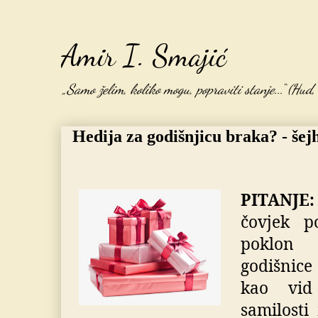
Amir I. Smajić
„Samo želim, koliko mogu, popraviti stanje...“ (Hud
Hedija za godišnjicu braka? - šej
PITANJE:
čovjek p
poklon
godišnice
kao vid
samilosti