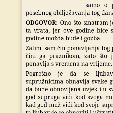
samo o p
posebnog obilježavanja tog dan
ODGOVOR:
Ono što smatram jes
ta vrata, jer ove godine biće 
godine možda bude i gozba.
Zatim, sam čin ponavljanja tog
čini ga praznikom, zato što 
ponavlja s vremena na vrijeme.
Pogrešno je da se ljuba
supružnicima obnavlja svake g
da bude obnovljena uvjek i u
god supruga vidi kod svoga muž
kad god muž vidi kod svoje supr
ta ljubav će se obnoviti i učvrsti