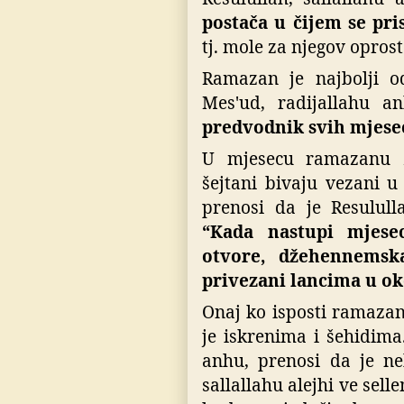
postača u čijem se pri
tj. mole za njegov oprost
Ramazan je najbolji o
Mes'ud, radijallahu a
predvodnik svih mjesec
U mjesecu ramazanu z
šejtani bivaju vezani u
prenosi da je Resululla
“Kada nastupi mjese
otvore, džehennemsk
privezani lancima u ok
Onaj ko isposti ramaza
je iskrenima i šehidima
anhu, prenosi da je ne
sallallahu alejhi ve sell