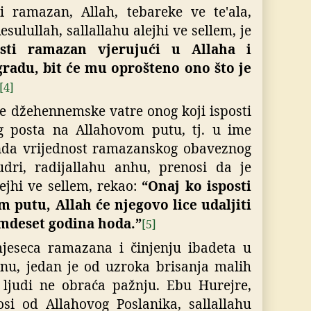
i ramazan, Allah, tebareke ve te'ala,
esulullah, sallallahu alejhi ve sellem, je
sti ramazan vjerujući u Allaha i
radu, bit će mu oprošteno ono što je
[4]
će džehennemske vatre onog koji isposti
g posta na Allahovom putu, tj. u ime
 onda vrijednost ramazanskog obaveznog
udri, radijallahu anhu, prenosi da je
lejhi ve sellem, rekao:
“Onaj ko isposti
 putu, Allah će njegovo lice udaljiti
amdeset godina hoda.”
[5]
jeseca ramazana i činjenju ibadeta u
inu, jedan je od uzroka brisanja malih
a ljudi ne obraća pažnju. Ebu Hurejre,
osi od Allahovog Poslanika, sallallahu