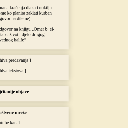
rana kraćenja dlaka i noktiju
me ko planira zaklati kurban
govor na dileme)
dgovor na knjigu „Omer b. el-
tab - život i djelo drugog
vednog halife“
rhiva predavanja ]
rhiva tekstova ]
čitanije objave
uštvene mreže
tube kanal