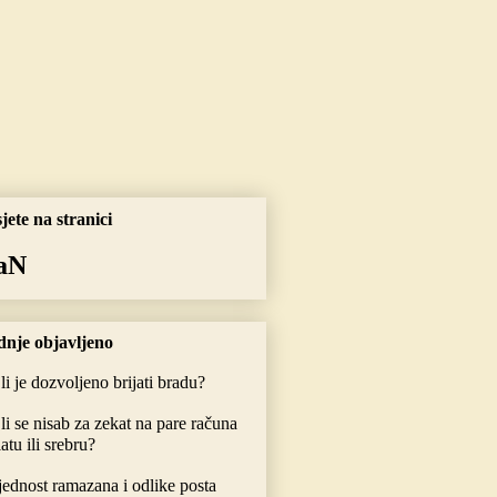
jete na stranici
aN
nje objavljeno
li je dozvoljeno brijati bradu?
li se nisab za zekat na pare računa
latu ili srebru?
jednost ramazana i odlike posta