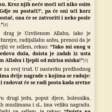
u. Kroz njih neće moći ući niko osim
‘Gdje su postači?’, pa će oni ući korz
ostač, ona će se zatvoriti i neko posle
.”
[8]
 drag je Uzvišenom Allahu, iako je
urejre, radijallahu anhu, prenosi da je
lejhi ve sellem, rekao:
“Tako mi onog u
dova duša, doista je zadah iz usta
m Allahu i ljepši od mirisa miska!”
[9]
e za svoj trud.
U nastavku predhodnog
 ima dvije nagrade s kojima se raduje:
 i radovat će se radi posta kada sretne
vu drugi jedu, poput djece, bolesnika,
h muslimana i sl., ima veliku nagradu.
alejhi ve sellem, je rekao:
“Doista na