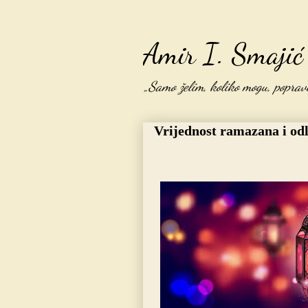
Amir I. Smajić
„Samo želim, koliko mogu, popravit
Vrijednost ramazana i odl