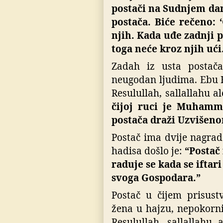
postači na Sudnjem dan
postača. Biće rečeno: 
njih. Kada uđe zadnji p
toga neće kroz njih ući
Zadah iz usta postača
neugodan ljudima.
Ebu H
Resulullah, sallallahu a
čijoj ruci je Muhamme
postača draži Uzvišeno
Postač ima dvije nagrad
hadisa došlo je:
“Postač
raduje se kada se iftari
svoga Gospodara.”
Postač u čijem prisust
žena u hajzu, nepokorni
Resulullah, sallallahu 