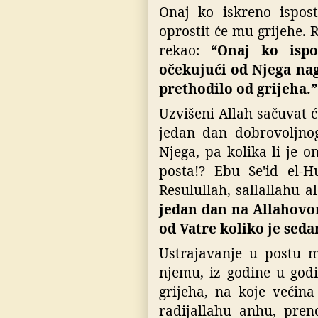
Onaj ko iskreno ispost
oprostit će mu grijehe. R
rekao:
“Onaj ko ispo
očekujući od Njega nag
prethodilo od grijeha.”
Uzvišeni Allah sačuvat 
jedan dan dobrovoljno
Njega, pa kolika li je
posta!? Ebu Se'id el-H
Resulullah, sallallahu a
jedan dan na Allahovom
od Vatre koliko je sed
Ustrajavanje u postu m
njemu, iz godine u god
grijeha, na koje većin
radijallahu anhu, pren