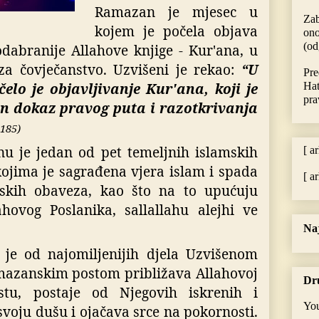
Ramazan je mjesec u
Zab
kojem je počela objava
ono
(od
odabranije Allahove knjige - Kur'ana, u
za čovječanstvo. Uzvišeni je rekao:
“
U
Pre
lo je objavljivanje Kur'ana, koji je
Hat
pra
an dokaz pravog puta i razotkrivanja
 185)
u je jedan od pet temeljnih islamskih
[ a
kojima je sagrađena vjera islam i spada
[ a
mskih obaveza, kao što na to upućuju
ovog Poslanika, sallallahu alejhi ve
Naj
je od najomiljenijih djela Uzvišenom
mazanskim postom približava Allahovoj
Dr
ostu, postaje od Njegovih iskrenih i
You
svoju dušu i ojačava srce na pokornosti.