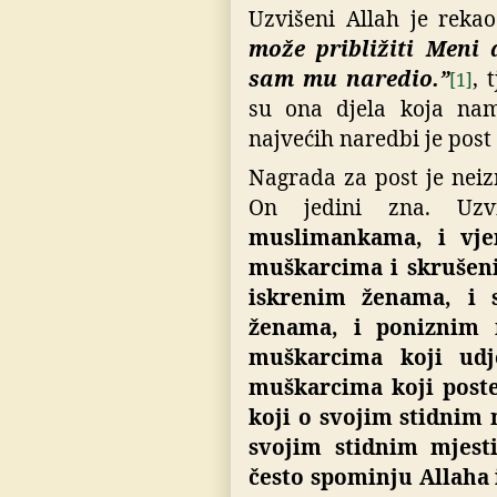
Uzvišeni Allah je reka
može približiti Meni 
sam mu naredio.”
, 
[1]
su ona djela koja nam
najvećih naredbi je pos
Nagrada za post je nei
On jedini zna. Uz
muslimankama, i vje
muškarcima i skrušen
iskrenim ženama, i s
ženama, i poniznim 
muškarcima koji udj
muškarcima koji poste
koji o svojim stidnim
svojim stidnim mjest
često spominju Allaha 