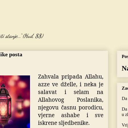
i stanje...“ (Hud, 88)
ike posta
Pos
N
Zahvala pripada Allahu,
azze ve dželle, i neka je
Zad
salavat i selam na
Allahovog Poslanika,
Da 
njegovu časnu porodicu,
Da 
vjerne ashabe i sve
u z
iskrene sljedbenike.
Vri