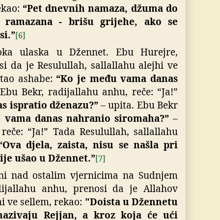
rekao:
“Pet dnevnih namaza, džuma do
ramazana - brišu grijehe, ako se
si.”
[6]
oka ulaska u Džennet.
Ebu Hurejre,
i da je Resulullah, sallallahu alejhi ve
itao ashabe:
“Ko je među vama danas
Ebu Bekr, radijallahu anhu, reče: “Ja!”
s ispratio dženazu?”
– upita. Ebu Bekr
 vama danas nahranio siromaha?”
–
reče: “Ja!” Tada Resulullah, sallallahu
“Ova djela, zaista, nisu se našla pri
ije ušao u Džennet.”
[7]
vani nad ostalim vjernicima na Sudnjem
dijallahu anhu, prenosi da je Allahov
hi ve sellem, rekao:
"Doista u Džennetu
azivaju Rejjan, a kroz koja će ući