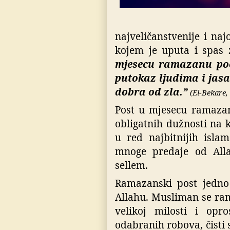
najveličanstvenije i naj
kojem je uputa i spas 
mjesecu ramazanu poče
putokaz ljudima i jas
dobra od zla.”
(El-Bekare,
Post u mjesecu ramazan
obligatnih dužnosti na 
u red najbitnijih isla
mnoge predaje od Allah
sellem.
Ramazanski post jedno 
Allahu. Musliman se ra
velikoj milosti i opr
odabranih robova, čisti 