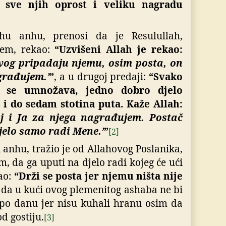
a sve njih oprost i veliku nagradu
ahu anhu, prenosi da je Resulullah,
llem, rekao:
“Uzvišeni Allah je rekao:
vog pripadaju njemu, osim posta, on
agrađujem.’
”
, a u drugoj predaji:
“Svako
 se umnožava, jedno dobro djelo
 i do sedam stotina puta. Kaže Allah:
j i Ja za njega nagrađujem. Postač
i jelo samo radi Mene.’
”
[2]
anhu, tražio je od Allahovog Poslanika,
em, da ga uputi na djelo radi kojeg će ući
ao:
“Drži se posta jer njemu ništa nije
da u kući ovog plemenitog ashaba ne bi
 po danu jer nisu kuhali hranu osim da
d gostiju.
[3]