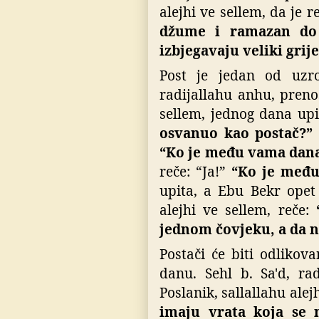
alejhi ve sellem, da je 
džume i ramazan do 
izbjegavaju veliki grije
Post je jedan od uzr
radijallahu anhu, prenos
sellem, jednog dana up
osvanuo kao postač?”
“Ko je među vama dana
reče: “Ja!”
“Ko je među
upita, a Ebu Bekr opet 
alejhi ve sellem, reče:
jednom čovjeku, a da n
Postači će biti odliko
danu.
Sehl b. Sa'd, ra
Poslanik, sallallahu alej
imaju vrata koja se n