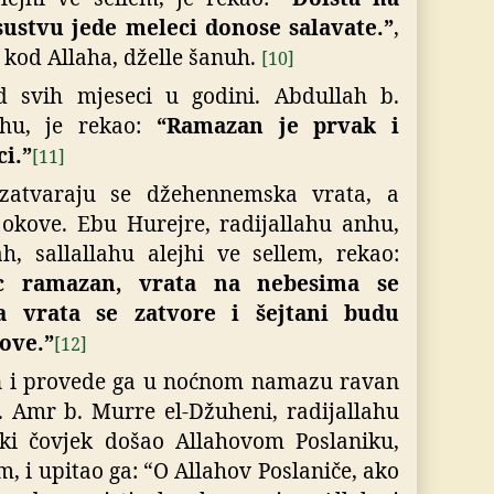
sustvu jede meleci donose salavate.”
,
 kod Allaha, dželle šanuh.
[10]
d svih mjeseci u godini.
Abdullah b.
nhu, je rekao:
“Ramazan je prvak i
i.”
[11]
atvaraju se džehennemska vrata, a
 okove. Ebu Hurejre, radijallahu anhu,
h, sallallahu alejhi ve sellem, rekao:
c ramazan, vrata na nebesima se
a vrata se zatvore i šejtani budu
ove.”
[12]
n i provede ga u noćnom namazu ravan
.
Amr b. Murre el-Džuheni, radijallahu
ki čovjek došao Allahovom Poslaniku,
em, i upitao ga: “O Allahov Poslaniče, ako