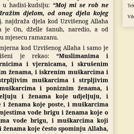
o u hadisi-kudsiju:
“Moj mi se rob ne
Tel
dražim djelom, od onog djela kojeg
Vib
tj. najdraža djela kod Uzvišenog Allaha
 je On, dželle šanuh, naredio, a od
t u mjesecu ramazanu.
zmjerna kod Uzvišenog Allaha i samo je
višeni je rekao:
“Muslimanima i
rnicima i vjernicama, i skrušenim
im ženama, i iskrenim muškarcima i
trpljivim muškarcima i strpljivim
muškarcima i poniznim ženama, i
eljuju i ženama koje udjeljuju, i
 i ženama koje poste, i muškarcima
 mjestima vode brigu i ženama koje o
ima vode brigu, i muškarcima koji
i ženama koje često spominju Allaha,