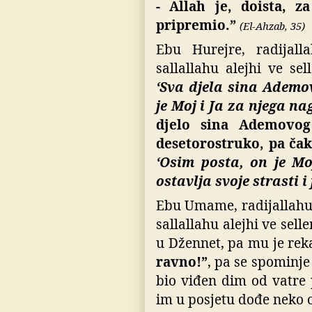
- Allah je, doista, z
pripremio.”
(El-Ahzab, 35)
Ebu Hurejre, radijall
sallallahu alejhi ve se
‘Sva djela sina Ademo
je Moj i Ja za njega n
djelo sina Ademovog
desetorostruko, pa čak
‘Osim posta, on je Mo
ostavlja svoje strasti 
Ebu Umame, radijallahu 
sallallahu alejhi ve sell
u Džennet, pa mu je rek
ravno!”
,
pa se spominje 
bio viđen dim od vatre
im u posjetu dođe neko o