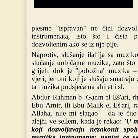
pjesme "ispravan" ne čini dozvol
instrumenata, isto što i čista 
dozvoljenim ako se iz nje pije.
Naprotiv, slušanje ilahija sa muzi
slučanje uobičajne muzike, zato št
grijeh, dok je "pobožna" muzika – 
vjeri, jer oni koji je slušaju smatraju
ta muzika podsjeća na ahiret i sl.
Abdur-Rahman b. Ganm el-Eš'ari, rhm
Ebu-Amir, ili Ebu-Malik el-Eš'ari, r
Allaha, nije mi slagao – da je čuo 
alejhi ve sellem, kada je rekao:
'U m
koji dozvoljavaju nezakonit spol
muzičke instrumente; penjat će se