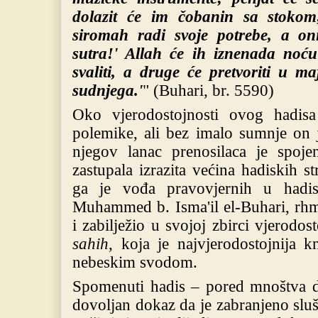
dolazit će im čobanin sa stokom
siromah radi svoje potrebe, a on
sutra!' Allah će ih iznenada noću 
svaliti, a druge će pretvoriti u 
sudnjega.'
" (Buhari, br. 5590)
Oko vjerodostojnosti ovog hadis
polemike, ali bez imalo sumnje on j
njegov lanac prenosilaca je spoje
zastupala izrazita većina hadiskih s
ga je vođa pravovjernih u had
Muhammed b. Isma'il el-Buhari, rhm
i zabilježio u svojoj zbirci vjerodo
sahih
, koja je najvjerodostojnija 
nebeskim svodom.
Spomenuti hadis – pored mnoštva dr
dovoljan dokaz da je zabranjeno sluš