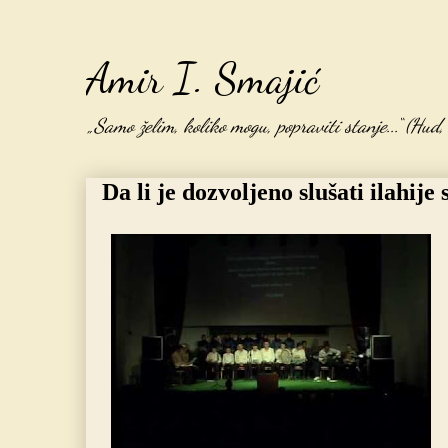
Amir I. Smajić
„Samo želim, koliko mogu, popraviti stanje...“ (Hud
Da li je dozvoljeno slušati ilahij