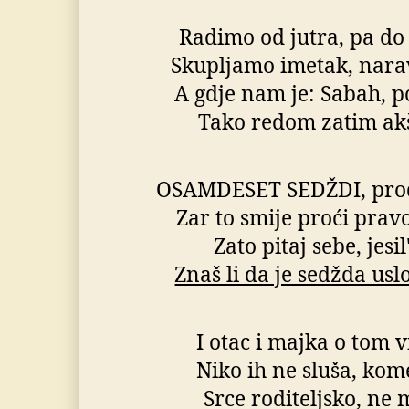
Radimo od jutra, pa do
Skupljamo imetak, narav
A gdje nam je: Sabah, p
Tako redom zatim akš
OSAMDESET SEDŽDI, prođ
Zar to smije proći pra
Zato pitaj sebe, jesi
Znaš li da je sedžda us
I otac i majka o tom v
Niko ih ne sluša, kom
Srce roditeljsko, ne m