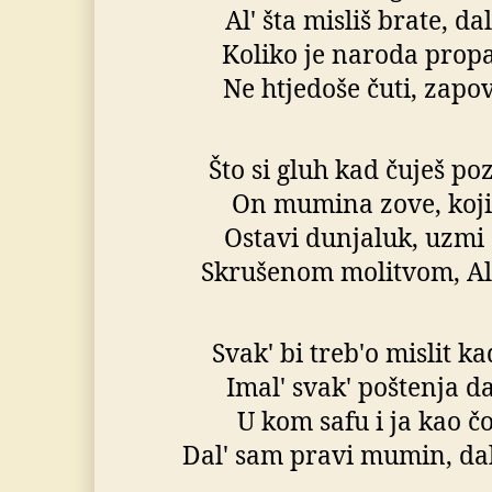
Al' šta misliš brate, dal
Koliko je naroda propa
Ne htjedoše čuti, zap
Što si gluh kad čuješ p
On mumina zove, koji
Ostavi dunjaluk, uzmi 
Skrušenom molitvom, All
Svak' bi treb'o mislit ka
Imal' svak' poštenja da
U kom safu i ja kao čo
Dal' sam pravi mumin, dal