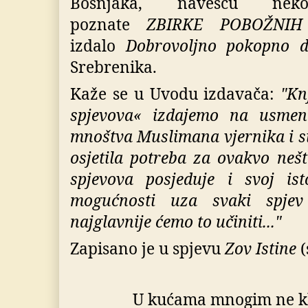
Bošnjaka, navešću nek
poznate
ZBIRKE POBOŽNIH
izdalo
Dobrovoljno pokopno 
Srebrenika.
Kaže se u Uvodu izdavača:
"Kn
spjevova« izdajemo na usmen
mnoštva Muslimana vjernika i s
osjetila potreba za ovakvo neš
spjevova posjeduje i svoj is
mogućnosti uza svaki spjev 
najglavnije ćemo to učiniti..."
Zapisano je u spjevu
Zov Istine
(
U kućama mnogim ne kla