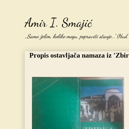
Amir I. Smajić
„Samo želim, koliko mogu, popraviti stanje...“ (Hud
Propis ostavljača namaza iz 'Zbi