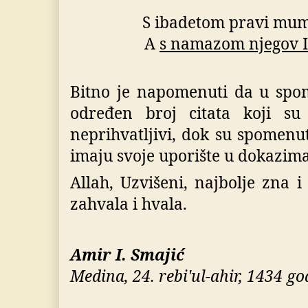
S ibadetom pravi mum
A
s namazom njegov I
Bitno je napomenuti da u spo
određen broj citata koji su 
neprihvatljivi, dok su spomenut
imaju svoje uporište u dokazima
Allah, Uzvišeni, najbolje zna 
zahvala i hvala.
Amir I. Smajić
Medina, 24. rebi'ul-ahir, 1434 go