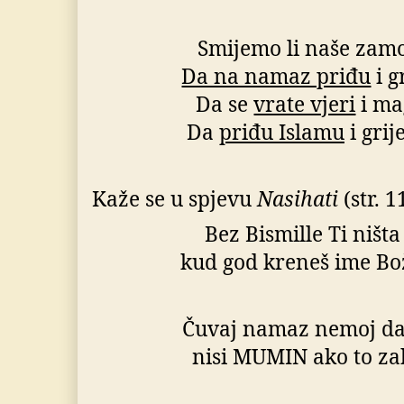
Smijemo li naše zamo
Da na namaz priđu
i g
Da se
vrate vjeri
i ma
Da
priđu Islamu
i grij
Kaže se u spjevu
Nasihati
(str. 1
Bez Bismille Ti ništa
kud god kreneš ime Bož
Čuvaj namaz nemoj da 
nisi MUMIN ako to za