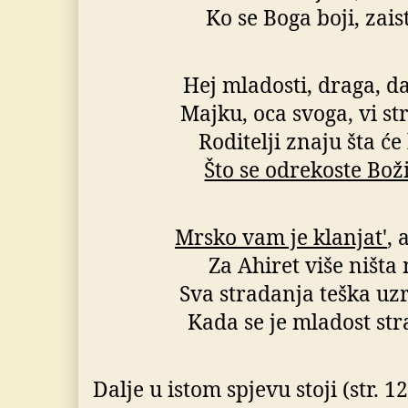
Ko se Boga boji, zais
Hej mladosti, draga, da
Majku, oca svoga, vi st
Roditelji znaju šta će
Što se odrekoste Bož
Mrsko vam je klanjat'
, 
Za Ahiret više ništa 
Sva stradanja teška uz
Kada se je mladost stra
Dalje u istom spjevu stoji (str. 12