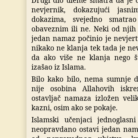
Drugi dio uleme smatra da je 
nevjernik, dokazujući jasn
dokazima, svejedno smatra
obaveznim ili ne. Neki od njih
jedan namaz počinio je nevjert
nikako ne klanja tek tada je ne
da ako više ne klanja nego š
izašao iz Islama.
Bilo kako bilo, nema sumnje 
nije osobina Allahovih iskr
ostavljač namaza izložen velik
kazni, osim ako se pokaje.
Islamski učenjaci jednoglasn
neopravdano ostavi jedan nama