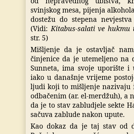
od nepravednog ubistva, kr
svinjskog mesa, pijenja alkohola
dostežu do stepena nevjestva 
(Vidi:
Kitabus-salati ve hukmu 
str. 5)
Mišljenje da je ostavljač na
činjenice da je utemeljeno na 
Sunneta, ima svoje uporište i u
iako u današnje vrijeme postoj
ljudi koji to mišljenje nazivaju 
odbačenim (ar. el-merdžuh), a n
da je to stav zabludjele sekte H
sačuva zablude nakon upute.
Kao dokaz da je taj stav od 