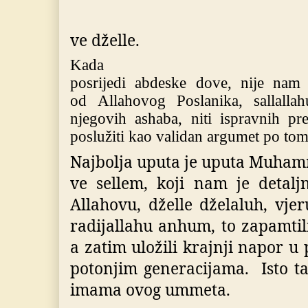
ve dželle.
Kada
posrijedi
abdeske dove
,
nije nam 
od Allahovog Poslanika
,
sallallah
njegovih ashaba, niti ispravnih pr
poslužiti kao validan argumet po tom
Najbolja uputa je uputa Muhamm
ve sellem, koji nam je detalj
Allahovu, dželle dželaluh, vjer
radijallahu anhum, to zapamtili
a zatim uložili krajnji napor u
potonjim generacijama. Isto ta
imama ovog ummeta.