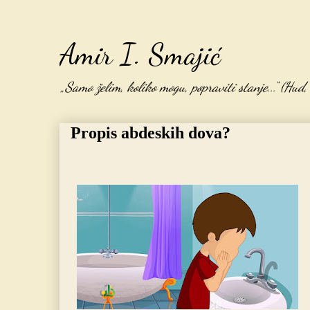
Amir I. Smajić
„Samo želim, koliko mogu, popraviti stanje...“ (Hud
Propis abdeskih dova?