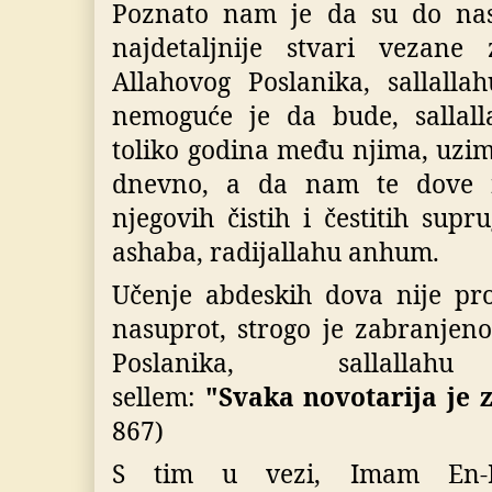
Poznato nam je da su do nas
najdetaljnije stvari vezan
Allahovog Poslanika, sallallah
nemoguće je da bude, sallall
toliko godina među njima, uzim
dnevno, a da nam te dove 
njegovih čistih i čestitih supru
ashaba, radijallahu anhum.
Učenje abdeskih dova nije pro
nasuprot, strogo je zabranjeno
Poslanika, sallall
sellem:
"S
vaka novotarija je 
867)
S tim u vezi, Imam
En-