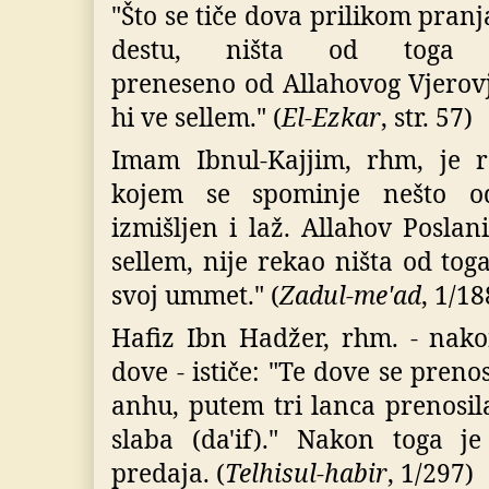
"Š
to se ti
č
e dova prilikom pranja 
destu
,
ni
š
ta od toga ni
preneseno od Allahovog Vjerov
hi ve sellem
." (
El-Ezkar
, str. 57)
Imam Ibnul-Kajjim, rhm, je r
kojem se spominje nešto o
izmišljen i laž. Allahov Poslani
sellem, nije rekao ništa od tog
svoj ummet." (
Zadul-me'ad
, 1/18
Hafiz Ibn Hadžer, rhm. - nak
dove - ističe: "Te dove se prenos
anhu, putem tri lanca prenosil
slaba (da'if)." Nakon toga je
predaja. (
Telhisul-habir
, 1/297)