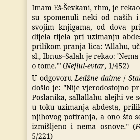
Imam Eš-Ševkani, rhm, je rekao:
su spomenuli neki od naših i 
svojim knjigama, od dova pr
dijela tijela pri uzimanju abde
prilikom pranja lica: 'Allahu, uči
sl., Ibnus–Salah je rekao: 'Nem
o tome.'" (
Nejlul-evtar
, 1/452)
U odgovoru
Ledžne daime
/
Sta
došlo je: "Nije vjerodostojno 
Poslanika, sallallahu alejhi ve 
u toku uzimanja abdesta, prili
njihovog potiranja, a ono što 
izmišljeno i nema osnove." (
F
5/221)